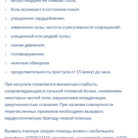
нитроглицерин не снимает боль;
боль возникает в состоянии покоя;
учащенное сердцебиение;
изменения силы, частоты и регулярности сокращений;
учащенный или редкий пульс;
скачки давления;
головокружение;
неясные обмороки.
продолжительность приступа от 15 минут до часа.
При инсульте появляется внезапная слабость,
сопровождающаяся сильной головной болью, онемением
некоторых частей тела, нарушением координации,
замутненностью сознания. При наличии совокупности
перечисленных признаков необходимо вызывать
кардиологическую бригаду скорой помощи.
Вызвать платную скорую помощь можно с мобильного
телефона 0703577115 или звонить на короткий номер «1430».